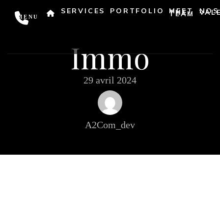
SERVICES
PORTFOLIO
MEET
NOS
THE
VAL
TEAM
MENU
Immo
29 avril 2024
A2Com_dev